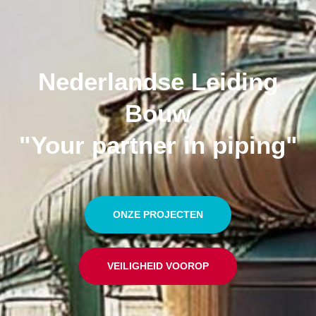
Nederlandse Leiding
Bouw
"Your partner in piping"
ONZE PROJECTEN
VEILIGHEID VOOROP